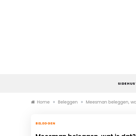
Ga
naar
de
inhoud
SIDEHUS
»
»
Home
Beleggen
Meesman beleggen, wat
BELEGGEN