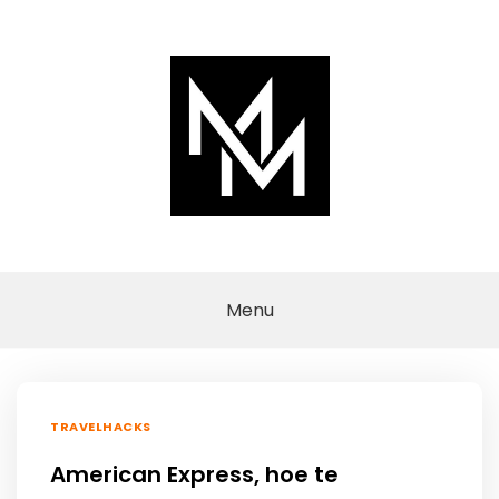
Ga
naar
de
inhoud
FINANSIERTJE
Je geld laten
werken!
Menu
TRAVELHACKS
American Express, hoe te